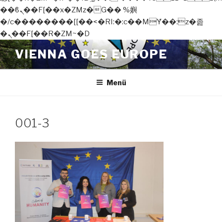
��ϐܢ��F[��x�ZMz�G�� %嬩
�/c��������[[��<�RI:�:c��MΎ��:z�졾
�ܢ��F[��R�ZM~�D
Zum
VIENNA GOES EUROPE
Inhalt
springen
Menü
001-3