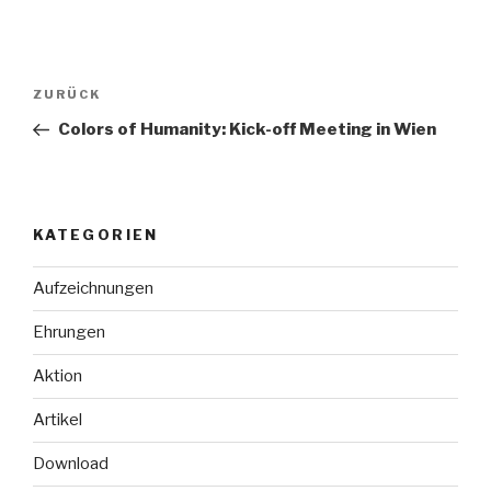
Beitragsnavigation
Vorheriger
ZURÜCK
Beitrag
Colors of Humanity: Kick-off Meeting in Wien
KATEGORIEN
Aufzeichnungen
Ehrungen
Aktion
Artikel
Download