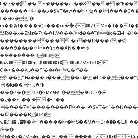
b�>j��)΄��!P�����ԫ��&���;�"k��B�޶�
��������p�SVT�(w��ę��!j�����
��x�;�-
m��@J����nQ+���պ��כ��7�Ma�jf��J��ͱ4j���Ѳ�
撆R��x�ZMz�7v��IW���/d��ٞ�Тז�c�ZM~�ji�� ߒ��sQz�����Ԡ��DW��3�De�n"��M�+/
��������B��:�-�u��IJ���7j�委
���9��p�=�'m��AN�ޭ�=/
��������B��:�-
�n&������nUf���������q��x�ZM~�
c��
Ϲ�+,&��Ὰܢ��F[��(�1�*"��
ϒ��"J����ԧ�����<�;�b"�� ���"j�����
,�!q�� қ�*]/
���؝�2��7�SMc�s"���ޭ�DQ/�应
�ܢ��F_��!� :�s"��
����7`��������F��+�SVT�n"��IJ����
�应����B ��4�
w�D"��IJ�׭�-`������S��9�Dr�ji��EJ߅��gJ�
应��
矁[��x�ZM~�n"��IB؃��!'����Тѕ��+��(m��IK�ʭ�/|