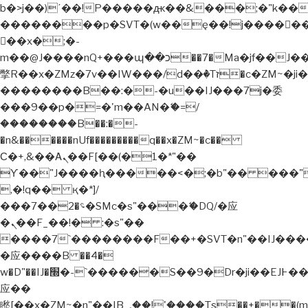
b�>j��)΄��!P�����ԫ��&���;�"k��B�޶�
��������p�SVT�(w��ę��!j�����
��x�;�-
m��@J����nQ+���պ��כ��7�Ma�jf��J��ͱ4j���Ѳ�
撆R��x�ZMz�7v��IW���/d��ٞ�Тז�c�ZM~�ji�� ߒ��sQz�����Ԡ��DW��3�De�n"��M�+/
��������B��:�-�u��IJ���7j�委
���9��p�=�'m��AN�ޭ�=/
��������B��:�-
�n&������nUf���������q��x�ZM~�
c��
Ϲ�+,&��Ὰܢ��F[��(�1�*"��
ϒ��"J����ԧ�����<�;�b"�� ���"j�����
,�!q�� қ�*]/
���؝�2��7�SMc�s"���ޭ�DQ/�应
�ܢ��F_��!� :�s"��
����7`��������F��+�SVT�n"��IJ����
�应����B ��4�
w�D"��IJ�׭�-`������S��9�Dr�ji��EJ߅��gJ�
应��
矁[��x�ZM~�n"��IB؃��!'����Тѕ��+��(m��IK�ʭ�/|