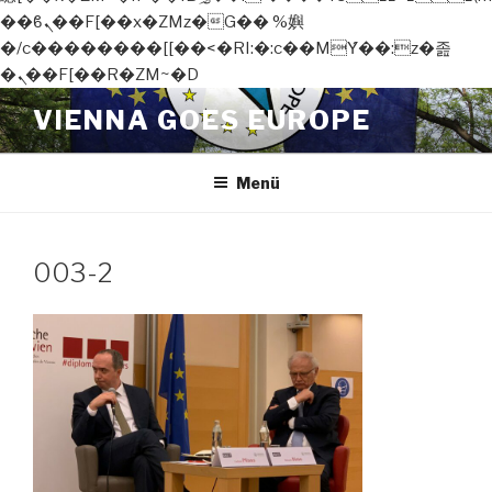
��ϐܢ��F[��x�ZMz�G�� %嬩
�/c��������[[��<�RI:�:c��MΎ��:z�졾
�ܢ��F[��R�ZM~�D
Zum
VIENNA GOES EUROPE
Inhalt
springen
Menü
003-2