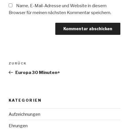
Name, E-Mail-Adresse und Website in diesem
Browser für meinen nächsten Kommentar speichern.
Beitragsnavigation
Vorheriger
ZURÜCK
Beitrag
Europa 30 Minuten+
KATEGORIEN
Aufzeichnungen
Ehrungen