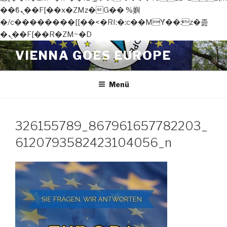
��ϐܢ��F[��x�ZMz�G�� %嬩
�/c��������[[��<�RI:�:c��MΎ��:z�졾
�ܢ��F[��R�ZM~�D
Zum
VIENNA GOES EUROPE
Inhalt
springen
Menü
326155789_867961657782203_
6120793582423104056_n