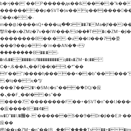
b�>j��)΄��!P�����ԫ��&���;�"k��B�޶�
��������p�SVT�(w��ę��!j�����
��x�;�-
m��@J����nQ+���պ��כ��7�Ma�jf��J��ͱ4j���Ѳ�
撆R��x�ZMz�7v��IW���/d��ٞ�Тז�c�ZM~�ji�� ߒ��sQz�����Ԡ��DW��3�De�n"��M�+/
��������B��:�-�u��IJ���7j�委
���9��p�=�'m��AN�ޭ�=/
��������B��:�-
�n&������nUf���������q��x�ZM~�
c��
Ϲ�+,&��Ὰܢ��F[��(�1�*"��
ϒ��"J����ԧ�����<�;�b"�� ���"j�����
,�!q�� қ�*]/
���؝�2��7�SMc�s"���ޭ�DQ/�应
�ܢ��F_��!� :�s"��
����7`��������F��+�SVT�n"��IJ����
�应����B ��4�
w�D"��IJ�׭�-`������S��9�Dr�ji��EJ߅��gJ�
应��
矁[��x�ZM~�n"��IB؃��!'����Тѕ��+��(m��IK�ʭ�/|