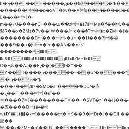
b�>j��)΄��!P�����ԫ��&���;�"k��B�޶�
��������p�SVT�(w��ę��!j�����
��x�;�-
m��@J����nQ+���պ��כ��7�Ma�jf��J��ͱ4j���Ѳ�
撆R��x�ZMz�7v��IW���/d��ٞ�Тז�c�ZM~�ji�� ߒ��sQz�����Ԡ��DW��3�De�n"��M�+/
��������B��:�-�u��IJ���7j�委
���9��p�=�'m��AN�ޭ�=/
��������B��:�-
�n&������nUf���������q��x�ZM~�
c��
Ϲ�+,&��Ὰܢ��F[��(�1�*"��
ϒ��"J����ԧ�����<�;�b"�� ���"j�����
,�!q�� қ�*]/
���؝�2��7�SMc�s"���ޭ�DQ/�应
�ܢ��F_��!� :�s"��
����7`��������F��+�SVT�n"��IJ����
�应����B ��4�
w�D"��IJ�׭�-`������S��9�Dr�ji��EJ߅��gJ�
应��
矁[��x�ZM~�n"��IB؃��!'����Тѕ��+��(m��IK�ʭ�/|