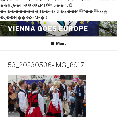
��ϐܢ��F[��x�ZMz�G�� %嬩
�/c��������[[��<�RI:�:c��MΎ��:z�졾
�ܢ��F[��R�ZM~�D
Zum
VIENNA GOES EUROPE
Inhalt
springen
Menü
53_20230506-IMG_8917