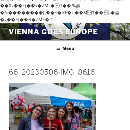
��ϐܢ��F[��x�ZMz�G�� %嬩
�/c��������[[��<�RI:�:c��MΎ��:z�졾
�ܢ��F[��R�ZM~�D
Zum
VIENNA GOES EUROPE
Inhalt
springen
Menü
66_20230506-IMG_8616