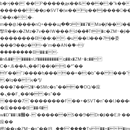
b�>j��)΄��!P�����ԫ��&���;�"k��B�޶�
��������p�SVT�(w��ę��!j�����
��x�;�-
m��@J����nQ+���պ��כ��7�Ma�jf��J��ͱ4j���Ѳ�
撆R��x�ZMz�7v��IW���/d��ٞ�Тז�c�ZM~�ji�� ߒ��sQz�����Ԡ��DW��3�De�n"��M�+/
��������B��:�-�u��IJ���7j�委
���9��p�=�'m��AN�ޭ�=/
��������B��:�-
�n&������nUf���������q��x�ZM~�
c��
Ϲ�+,&��Ὰܢ��F[��(�1�*"��
ϒ��"J����ԧ�����<�;�b"�� ���"j�����
,�!q�� қ�*]/
���؝�2��7�SMc�s"���ޭ�DQ/�应
�ܢ��F_��!� :�s"��
����7`��������F��+�SVT�n"��IJ����
�应����B ��4�
w�D"��IJ�׭�-`������S��9�Dr�ji��EJ߅��gJ�
应��
矁[��x�ZM~�n"��IB؃��!'����Тѕ��+��(m��IK�ʭ�/|