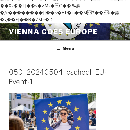
��ϐܢ��F[��x�ZMz�G�� %嬩
�/c��������[[��<�RI:�:c��MΎ��:z�졾
�ܢ��F[��R�ZM~�D
Zum
VIENNA GOES EUROPE
Inhalt
springen
Menü
050_20240504_cschedl_EU-
Event-1