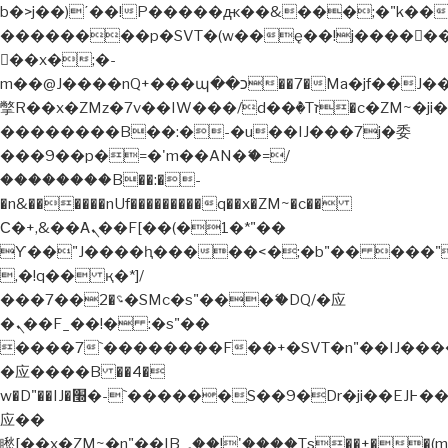
b�>j��)΄��!P�����ԫ��&���;�"k��B�޶�
��������p�SVT�(w��ę��!j�����
��x�;�-
m��@J����nQ+���պ��כ��7�Ma�jf��J��ͱ4j���Ѳ�
撆R��x�ZMz�7v��IW���/d��ٞ�Тז�c�ZM~�ji�� ߒ��sQz�����Ԡ��DW��3�De�n"��M�+/
��������B��:�-�u��IJ���7j�委
���9��p�=�'m��AN�ޭ�=/
��������B��:�-
�n&������nUf���������q��x�ZM~�
c��
Ϲ�+,&��Ὰܢ��F[��(�1�*"��
ϒ��"J����ԧ�����<�;�b"�� ���"j�����
,�!q�� қ�*]/
���؝�2��7�SMc�s"���ޭ�DQ/�应
�ܢ��F_��!� :�s"��
����7`��������F��+�SVT�n"��IJ����
�应����B ��4�
w�D"��IJ�׭�-`������S��9�Dr�ji��EJ߅��gJ�
应��
矁[��x�ZM~�n"��IB؃��!'����Тѕ��+��(m��IK�ʭ�/|