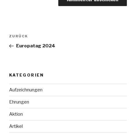
Beitragsnavigation
Vorheriger
ZURÜCK
Beitrag
Europatag 2024
KATEGORIEN
Aufzeichnungen
Ehrungen
Aktion
Artikel