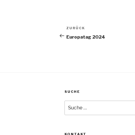
Beitragsnavigation
Vorheriger
ZURÜCK
Beitrag
Europatag 2024
SUCHE
Suche
nach:
KONTAKT