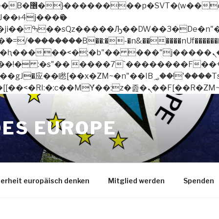
 ��x�;�-
/��������B��:�-�n&������nUf��������
��ϐܢ��F[��x�ZMz�G�� %嬩�/c��������[[��<�RI:�:c��MΎ��:z�졾�ܢ
OES EUROPE
herheit europäisch denken
Mitglied werden
Spenden