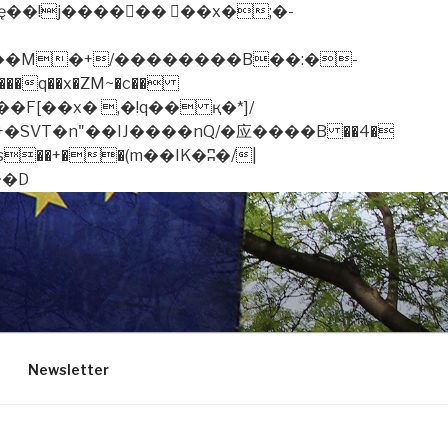
�q��x�ZM~�
c��
��F[��R�ZM~�D
Newsletter