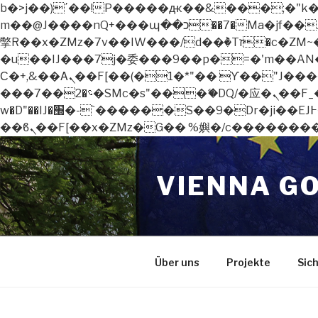
b�>j��)΄��!P�����ԫ��&���;�"k��B�޶�}��������p�SVT�(w��ę��!j������
m��@J����nQ+���պ��כ��7�Ma�jf��J��ͱ4j���Ѳ�
撆R��x�ZMz�7v��IW���/d��ٞ�Тז�c�ZM~�ji�� ߒ��sQz�����Ԡ��DW��3�De�n"��M�+/��������B��:�-
�u��IJ���7j�委���9��p�=�'m��AN�ޭ�=
Ϲ�+,&��Ὰܢ��F[��(�1�*"�� ϒ��"J����ԧ�����<�;�b"�� ���"j�����ܢ��F[��x� ,�!q�� қ�*]/
���؝�2��7�SMc�s"���ޭ�DQ/�应�ܢ��F_��!� :�s"�� ����7`��������F��+�SVT�n"��IJ����nQ/�应����B ��4�
w�D"��IJ�׭�-`������S��9�Dr�ji��EJ߅��gJ�应��矁[��x�ZM~�n"��IB؃��!'����Тѕ��+��(m��IK�ʭ�/|
Zum
Inhalt
VIENNA G
springen
Über uns
Projekte
Sic