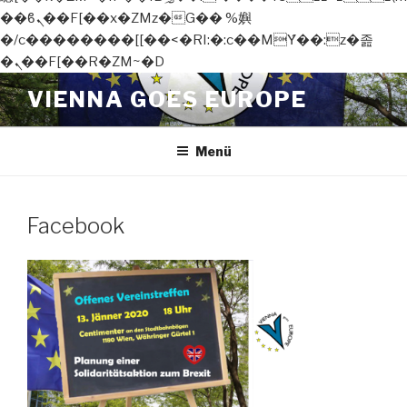
��ϐܢ��F[��x�ZMz�G�� %嬩
�/c��������[[��<�RI:�:c��MΎ��:z�졾
�ܢ��F[��R�ZM~�D
Zum
VIENNA GOES EUROPE
Inhalt
springen
Menü
Facebook