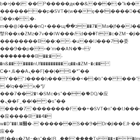
b�>j��)΄��!P�����ԫ��&���;�"k��B�޶�
��������p�SVT�(w��ę��!j�����
��x�;�-
m��@J����nQ+���պ��כ��7�Ma�jf��J��ͱ4j���Ѳ�
撆R��x�ZMz�7v��IW���/d��ٞ�Тז�c�ZM~�ji�� ߒ��sQz�����Ԡ��DW��3�De�n"��M�+/
��������B��:�-�u��IJ���7j�委
���9��p�=�'m��AN�ޭ�=/
��������B��:�-
�n&������nUf���������q��x�ZM~�
c��
Ϲ�+,&��Ὰܢ��F[��(�1�*"��
ϒ��"J����ԧ�����<�;�b"�� ���"j�����
,�!q�� қ�*]/
���؝�2��7�SMc�s"���ޭ�DQ/�应
�ܢ��F_��!� :�s"��
����7`��������F��+�SVT�n"��IJ����
�应����B ��4�
w�D"��IJ�׭�-`������S��9�Dr�ji��EJ߅��gJ�
应��
矁[��x�ZM~�n"��IB؃��!'����Тѕ��+��(m��IK�ʭ�/|