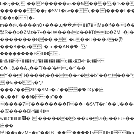
b�>j��)΄��!P�����ԫ��&���;�"k��B�޶�
��������p�SVT�(w��ę��!j�����
��x�;�-
m��@J����nQ+���պ��כ��7�Ma�jf��J��ͱ4j���Ѳ�
撆R��x�ZMz�7v��IW���/d��ٞ�Тז�c�ZM~�ji�� ߒ��sQz�����Ԡ��DW��3�De�n"��M�+/
��������B��:�-�u��IJ���7j�委
���9��p�=�'m��AN�ޭ�=/
��������B��:�-
�n&������nUf���������q��x�ZM~�
c��
Ϲ�+,&��Ὰܢ��F[��(�1�*"��
ϒ��"J����ԧ�����<�;�b"�� ���"j�����
,�!q�� қ�*]/
���؝�2��7�SMc�s"���ޭ�DQ/�应
�ܢ��F_��!� :�s"��
����7`��������F��+�SVT�n"��IJ����
�应����B ��4�
w�D"��IJ�׭�-`������S��9�Dr�ji��EJ߅��gJ�
应��
矁[��x�ZM~�n"��IB؃��!'����Тѕ��+��(m��IK�ʭ�/|