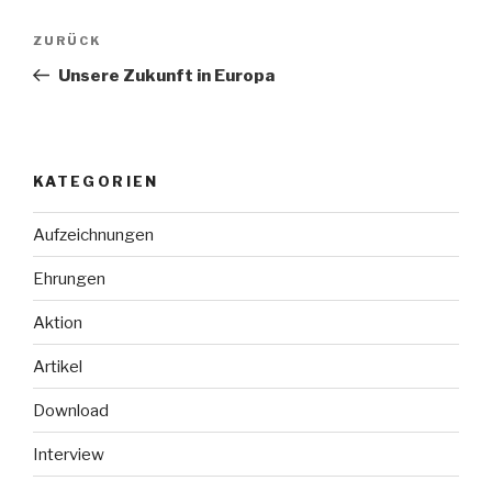
Beitragsnavigation
Vorheriger
ZURÜCK
Beitrag
Unsere Zukunft in Europa
KATEGORIEN
Aufzeichnungen
Ehrungen
Aktion
Artikel
Download
Interview