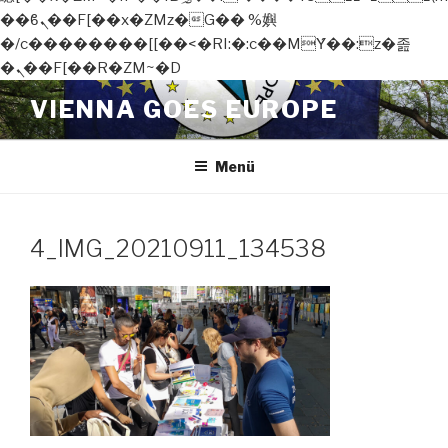
��ϐܢ��F[��x�ZMz�G�� %嬩
�/c��������[[��<�RI:�:c��MΎ��:z�졾
�ܢ��F[��R�ZM~�D
Zum
VIENNA GOES EUROPE
Inhalt
springen
Menü
4_IMG_20210911_134538