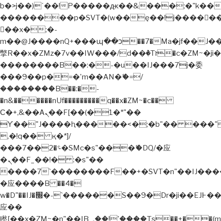
b�>j��)΄��!P�����ԫ��&���;�"k��B�޶�
��������p�SVT�(w��ę��!j�����
��x�;�-
m��@J����nQ+���պ��כ��7�Ma�jf��J��ͱ4j���Ѳ�
撆R��x�ZMz�7v��IW���/d��ٞ�Тז�c�ZM~�ji�� ߒ��sQz�����Ԡ��DW��3�De�n"��M�+/
��������B��:�-�u��IJ���7j�委
���9��p�=�'m��AN�ޭ�=/
��������B��:�-
�n&������nUf���������q��x�ZM~�
c��
Ϲ�+,&��Ὰܢ��F[��(�1�*"��
ϒ��"J����ԧ�����<�;�b"�� ���"j�����
,�!q�� қ�*]/
���؝�2��7�SMc�s"���ޭ�DQ/�应
�ܢ��F_��!� :�s"��
����7`��������F��+�SVT�n"��IJ����
�应����B ��4�
w�D"��IJ�׭�-`������S��9�Dr�ji��EJ߅��gJ�
应��
矁[��x�ZM~�n"��IB؃��!'����Тѕ��+��(m��IK�ʭ�/|