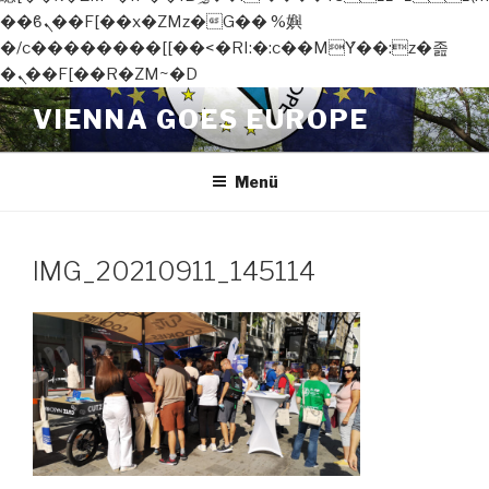
��ϐܢ��F[��x�ZMz�G�� %嬩
�/c��������[[��<�RI:�:c��MΎ��:z�졾
�ܢ��F[��R�ZM~�D
Zum
VIENNA GOES EUROPE
Inhalt
springen
Menü
IMG_20210911_145114