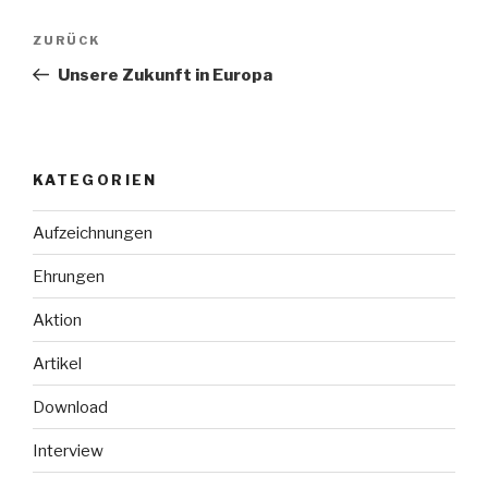
Beitragsnavigation
Vorheriger
ZURÜCK
Beitrag
Unsere Zukunft in Europa
KATEGORIEN
Aufzeichnungen
Ehrungen
Aktion
Artikel
Download
Interview