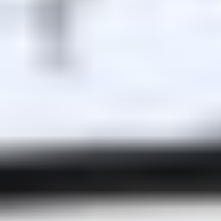
��ϐܢ��F[��x�ZMz�G�� %嬩
�/c��������[[��<�RI:�:c��MΎ��:z�졾
�ܢ��F[��R�ZM~�D
Zum
Inhalt
springen