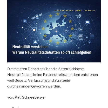
zeigen,
was
sie
in
der
Praxis
bedeutet“
Die meisten Debatten über die österreichische
Neutralität sind keine Faktenstreits, sondern entstehen,
weil Gesetz, Verfassung und Strategie
durcheinandergeworfen werden.
von: Kati Schneeberger