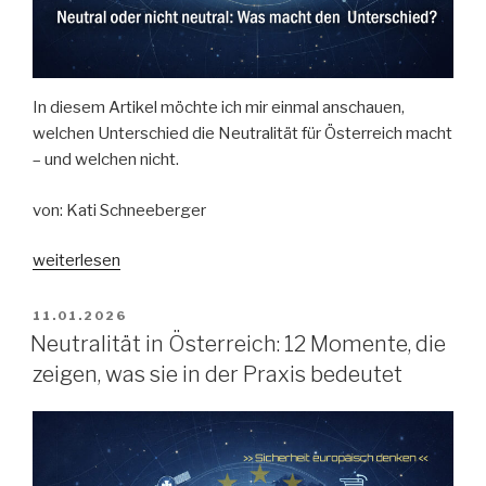
In diesem Artikel möchte ich mir einmal anschauen,
welchen Unterschied die Neutralität für Österreich macht
– und welchen nicht.
von: Kati Schneeberger
„Neutral
weiterlesen
oder
nicht
VERÖFFENTLICHT
11.01.2026
AM
neutral:
Neutralität in Österreich: 12 Momente, die
Wo
zeigen, was sie in der Praxis bedeutet
genau
liegt
der
Unterschied?“