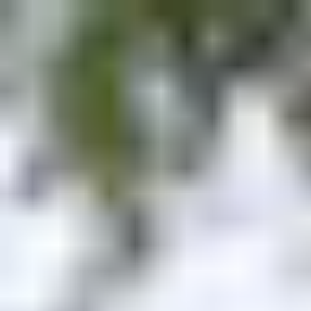
b�>j��)΄��!P�����ԫ��&���;�"k��B�޶�
��������p�SVT�(w��ę��!j�����
��x�;�-
m��@J����nQ+���պ��כ��7�Ma�jf��J��ͱ4j���Ѳ�
撆R��x�ZMz�7v��IW���/d��ٞ�Тז�c�ZM~�ji�� ߒ��sQz�����Ԡ��DW��3�De�n"��M�+/
��������B��:�-�u��IJ���7j�委
���9��p�=�'m��AN�ޭ�=/
��������B��:�-
�n&������nUf���������q��x�ZM~�
c��
Ϲ�+,&��Ὰܢ��F[��(�1�*"��
ϒ��"J����ԧ�����<�;�b"�� ���"j�����
,�!q�� қ�*]/
���؝�2��7�SMc�s"���ޭ�DQ/�应
�ܢ��F_��!� :�s"��
����7`��������F��+�SVT�n"��IJ����
�应����B ��4�
w�D"��IJ�׭�-`������S��9�Dr�ji��EJ߅��gJ�
应��
矁[��x�ZM~�n"��IB؃��!'����Тѕ��+��(m��IK�ʭ�/|