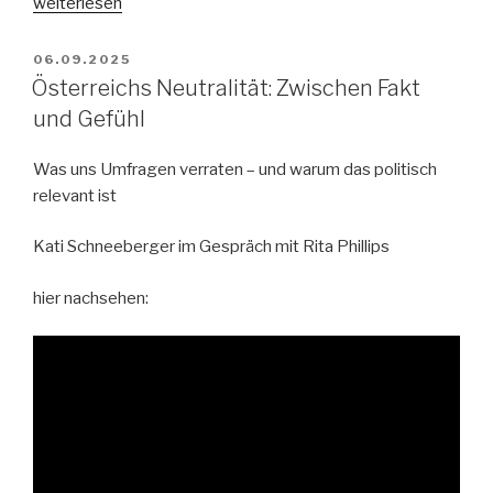
„Neutralität
weiterlesen
verstehen:
Warum
VERÖFFENTLICHT
06.09.2025
AM
Neutralitätsdebatten
Österreichs Neutralität: Zwischen Fakt
so
und Gefühl
oft
schiefgehen“
Was uns Umfragen verraten – und warum das politisch
relevant ist
Kati Schneeberger im Gespräch mit Rita Phillips
hier nachsehen: