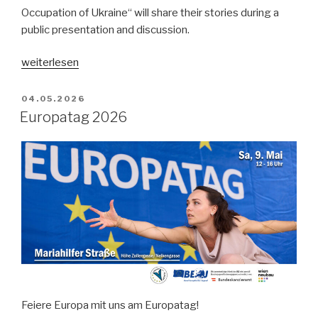
Occupation of Ukraine“ will share their stories during a
public presentation and discussion.
„Book
weiterlesen
presentation
“Uninvited:
VERÖFFENTLICHT
04.05.2026
AM
25
Europatag 2026
eyewitness
stories
of
the
Russian
occupation
of
Ukraine““
Feiere Europa mit uns am Europatag!