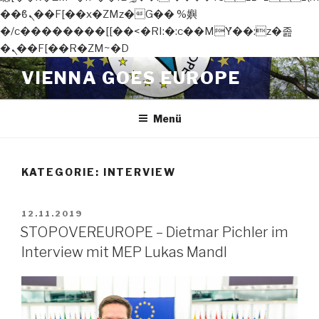
��ϐܢ��F[��x�ZMz�G�� %嬩
�/c��������[[��<�RI:�:c��MΎ��:z�졾
�ܢ��F[��R�ZM~�D
Zum
VIENNA GOES EUROPE
Inhalt
springen
Menü
KATEGORIE:
INTERVIEW
VERÖFFENTLICHT
12.11.2019
AM
STOPOVEREUROPE – Dietmar Pichler im
Interview mit MEP Lukas Mandl