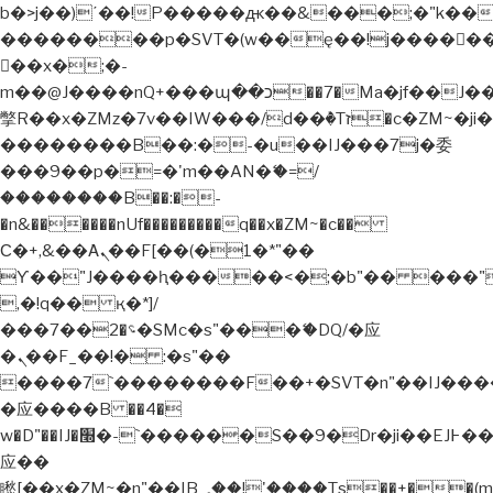
b�>j��)΄��!P�����ԫ��&���;�"k��B�޶�
��������p�SVT�(w��ę��!j�����
��x�;�-
m��@J����nQ+���պ��כ��7�Ma�jf��J��ͱ4j���Ѳ�
撆R��x�ZMz�7v��IW���/d��ٞ�Тז�c�ZM~�ji�� ߒ��sQz�����Ԡ��DW��3�De�n"��M�+/
��������B��:�-�u��IJ���7j�委
���9��p�=�'m��AN�ޭ�=/
��������B��:�-
�n&������nUf���������q��x�ZM~�
c��
Ϲ�+,&��Ὰܢ��F[��(�1�*"��
ϒ��"J����ԧ�����<�;�b"�� ���"j�����
,�!q�� қ�*]/
���؝�2��7�SMc�s"���ޭ�DQ/�应
�ܢ��F_��!� :�s"��
����7`��������F��+�SVT�n"��IJ����
�应����B ��4�
w�D"��IJ�׭�-`������S��9�Dr�ji��EJ߅��gJ�
应��
矁[��x�ZM~�n"��IB؃��!'����Тѕ��+��(m��IK�ʭ�/|