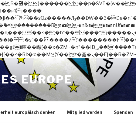
 ��x�;�-
/��������B��:�-�n&������nUf��������
��ϐܢ��F[��x�ZMz�G�� %嬩�/c��������[[��<�RI:�:c��MΎ��:z�졾�ܢ
OES EUROPE
herheit europäisch denken
Mitglied werden
Spenden