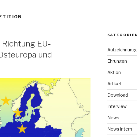
ETITION
KATEGORIE
n Richtung EU-
Aufzeichnung
 Osteuropa und
Ehrungen
Aktion
Artikel
Download
Interview
News
News intern