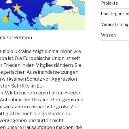
Projekte
Uncategorize
Veranstaltung
Wissen
nk zur Petition
auf die Ukraine zeigt einmal mehr, wie
a ist. Die Europäische Union ist seit
r Frieden in den Mitgliedsländern. Sie
kriegerischen Auseinandersetzungen
n wirksamen Schutz vor Aggression
hsten Schritte im EU-
n. Wir brauchen dauerhaften Frieden
e Aufnahme der Ukraine, Georgiens und
kanstaaten das nächste große Ziel.
ft gibt es noch einige Hürden zu
 vorangehen und dürfen nicht
sen unsere Hausaufgaben machen, die