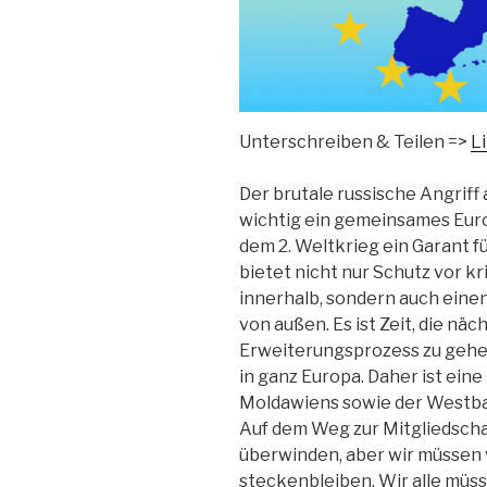
Unterschreiben & Teilen =>
Li
Der brutale russische Angriff 
wichtig ein gemeinsames Europ
dem 2. Weltkrieg ein Garant fü
bietet nicht nur Schutz vor 
innerhalb, sondern auch eine
von außen. Es ist Zeit, die näc
Erweiterungsprozess zu gehe
in ganz Europa. Daher ist ein
Moldawiens sowie der Westbal
Auf dem Weg zur Mitgliedscha
überwinden, aber wir müssen
steckenbleiben. Wir alle müs