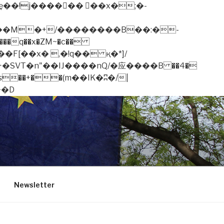
�q��x�ZM~�
c��
��F[��R�ZM~�D
Newsletter