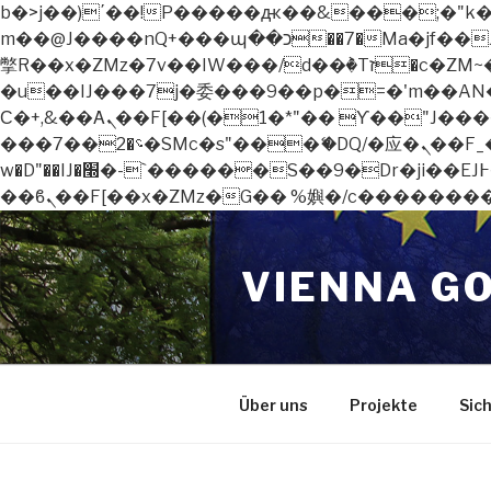
b�>j��)΄��!P�����ԫ��&���;�"k��B�޶�}��������p�SVT�(w��ę��!j������
m��@J����nQ+���պ��כ��7�Ma�jf��J��ͱ4j���Ѳ�
撆R��x�ZMz�7v��IW���/d��ٞ�Тז�c�ZM~�ji�� ߒ��sQz�����Ԡ��DW��3�De�n"��M�+/��������B��:�-
�u��IJ���7j�委���9��p�=�'m��AN�ޭ�=
Ϲ�+,&��Ὰܢ��F[��(�1�*"�� ϒ��"J����ԧ�����<�;�b"�� ���"j�����ܢ��F[��x� ,�!q�� қ�*]/
���؝�2��7�SMc�s"���ޭ�DQ/�应�ܢ��F_��!� :�s"�� ����7`��������F��+�SVT�n"��IJ����nQ/�应����B ��4�
w�D"��IJ�׭�-`������S��9�Dr�ji��EJ߅��gJ�应��矁[��x�ZM~�n"��IB؃��!'����Тѕ��+��(m��IK�ʭ�/|
Zum
Inhalt
VIENNA G
springen
Über uns
Projekte
Sic