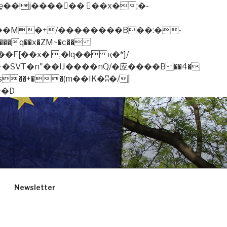
�q��x�ZM~�
c��
��F[��R�ZM~�D
Newsletter