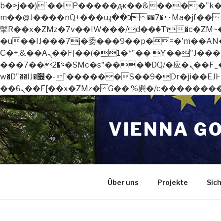
b�>j��)΄��!P�����ԫ��&���;�"k��B�޶�}��������p�SVT�(w��ę��!j������
m��@J����nQ+���պ��כ��7�Ma�jf��J��ͱ4j���Ѳ�
撆R��x�ZMz�7v��IW���/d��ٞ�Тז�c�ZM~�ji�� ߒ��sQz�����Ԡ��DW��3�De�n"��M�+/��������B��:�-
�u��IJ���7j�委���9��p�=�'m��AN�ޭ�=
Ϲ�+,&��Ὰܢ��F[��(�1�*"�� ϒ��"J����ԧ�����<�;�b"�� ���"j�����ܢ��F[��x� ,�!q�� қ�*]/
���؝�2��7�SMc�s"���ޭ�DQ/�应�ܢ��F_��!� :�s"�� ����7`��������F��+�SVT�n"��IJ����nQ/�应����B ��4�
w�D"��IJ�׭�-`������S��9�Dr�ji��EJ߅��gJ�应��矁[��x�ZM~�n"��IB؃��!'����Тѕ��+��(m��IK�ʭ�/|
Zum
Inhalt
VIENNA G
springen
Über uns
Projekte
Sic