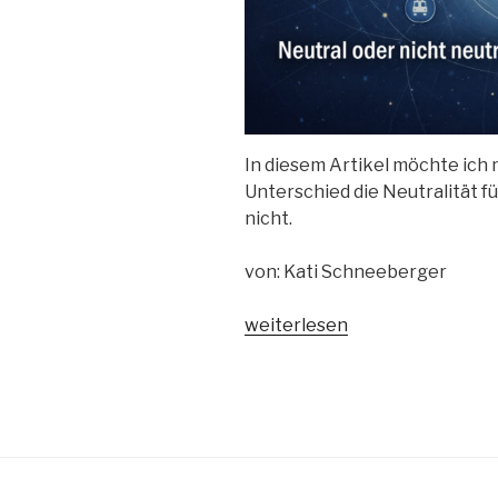
In diesem Artikel möchte ich
Unterschied die Neutralität f
nicht.
von: Kati Schneeberger
„Neutral
weiterlesen
oder
nicht
neutral:
Wo
genau
liegt