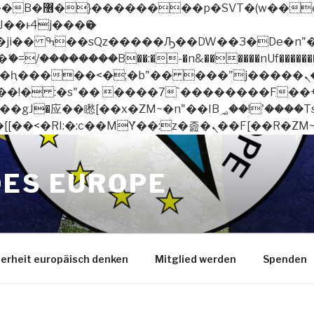
 ��x�;�-
/��������B��:�-�n&������nUf��������
��ϐܢ��F[��x�ZMz�G�� %嬩�/c��������[[��<�RI:�:c��MΎ��:z�졾�ܢ
OES EUROPE
herheit europäisch denken
Mitglied werden
Spenden