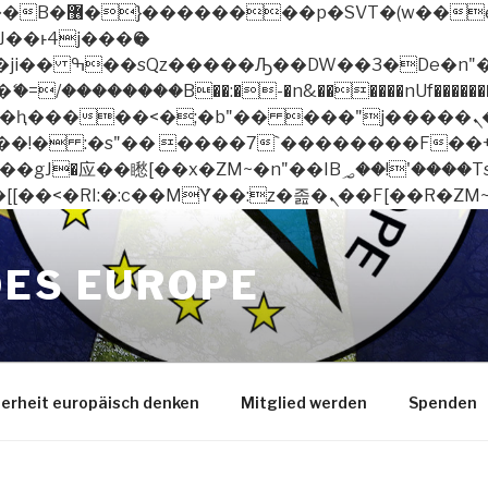
 ��x�;�-
/��������B��:�-�n&������nUf��������
��ϐܢ��F[��x�ZMz�G�� %嬩�/c��������[[��<�RI:�:c��MΎ��:z�졾�ܢ
OES EUROPE
herheit europäisch denken
Mitglied werden
Spenden