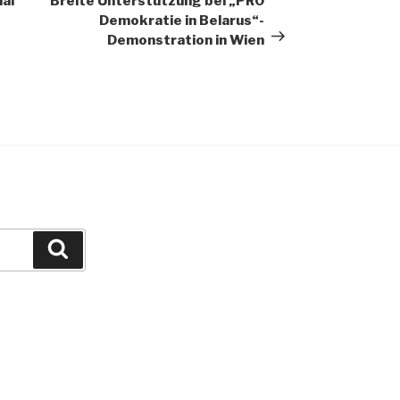
al
Breite Unterstützung bei „PRO
Demokratie in Belarus“-
Demonstration in Wien
Suchen