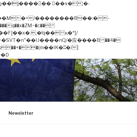
�q��x�ZM~�
c��
��F[��R�ZM~�D
Newsletter