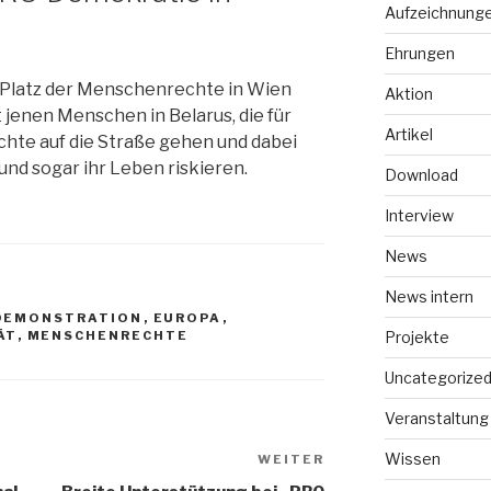
Aufzeichnung
Ehrungen
 Platz der Menschenrechte in Wien
Aktion
t jenen Menschen in Belarus, die für
Artikel
te auf die Straße gehen und dabei
 und sogar ihr Leben riskieren.
Download
Interview
News
News intern
DEMONSTRATION
,
EUROPA
,
ÄT
,
MENSCHENRECHTE
Projekte
Uncategorize
Veranstaltung
Wissen
WEITER
Nächster
Beitrag