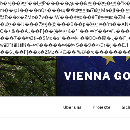
b�>j��)΄��!P�����ԫ��&���;�"k��B�޶�}��������p�SVT�(w��ę��!j������
m��@J����nQ+���պ��כ��7�Ma�jf��J��ͱ4j���Ѳ�
撆R��x�ZMz�7v��IW���/d��ٞ�Тז�c�ZM~�ji�� ߒ��sQz�����Ԡ��DW��3�De�n"��M�+/��������B��:�-
�u��IJ���7j�委���9��p�=�'m��AN�ޭ�=
Ϲ�+,&��Ὰܢ��F[��(�1�*"�� ϒ��"J����ԧ�����<�;�b"�� ���"j�����ܢ��F[��x� ,�!q�� қ�*]/
���؝�2��7�SMc�s"���ޭ�DQ/�应�ܢ��F_��!� :�s"�� ����7`��������F��+�SVT�n"��IJ����nQ/�应����B ��4�
w�D"��IJ�׭�-`������S��9�Dr�ji��EJ߅��gJ�应��矁[��x�ZM~�n"��IB؃��!'����Тѕ��+��(m��IK�ʭ�/|
Zum
Inhalt
VIENNA G
springen
Über uns
Projekte
Sic