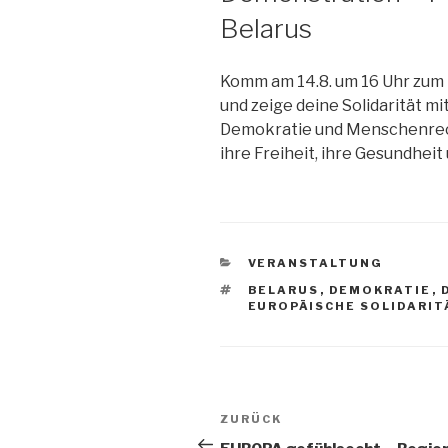
Belarus
Komm am 14.8. um 16 Uhr zum
und zeige deine Solidarität mi
Demokratie und Menschenrech
ihre Freiheit, ihre Gesundheit
KATEGORIEN
VERANSTALTUNG
SCHLAGWÖRTER
BELARUS
,
DEMOKRATIE
,
EUROPÄISCHE SOLIDARIT
Beitragsnavigation
Vorheriger
ZURÜCK
Beitrag