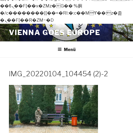
��ϐܢ��F[��x�ZMz�G�� %嬩
�/c��������[[��<�RI:�:c��MΎ��:z�졾
�ܢ��F[��R�ZM~�D
Zum
VIENNA GOES EUROPE
Inhalt
springen
Menü
IMG_20220104_104454 (2)-2