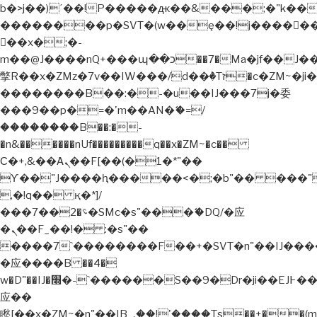
b�>j��)΄��!P�����ԫ��&���;�"k��B�޶�
��������p�SVT�(w��ę��!j�����
��x�;�-
m��@J����nQ+���պ��כ��7�Ma�jf��J��ͱ4j���Ѳ�
撆R��x�ZMz�7v��IW���/d��ٞ�Тז�c�ZM~�ji�� ߒ��sQz�����Ԡ��DW��3�De�n"��M�+/
��������B��:�-�u��IJ���7j�委
���9��p�=�'m��AN�ޭ�=/
��������B��:�-
�n&������nUf���������q��x�ZM~�
c��
Ϲ�+,&��Ὰܢ��F[��(�1�*"��
ϒ��"J����ԧ�����<�;�b"�� ���"j�����
,�!q�� қ�*]/
���؝�2��7�SMc�s"���ޭ�DQ/�应
�ܢ��F_��!� :�s"��
����7`��������F��+�SVT�n"��IJ����
�应����B ��4�
w�D"��IJ�׭�-`������S��9�Dr�ji��EJ߅��gJ�
应��
矁[��x�ZM~�n"��IB؃��!'����Тѕ��+��(m��IK�ʭ�/|